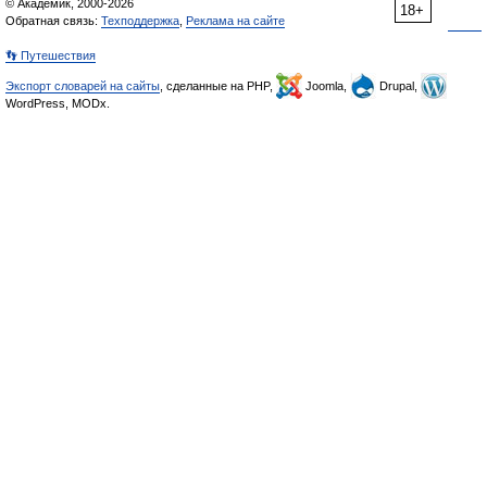
© Академик, 2000-2026
18+
Обратная связь:
Техподдержка
,
Реклама на сайте
👣 Путешествия
Экспорт словарей на сайты
, сделанные на PHP,
Joomla,
Drupal,
WordPress, MODx.