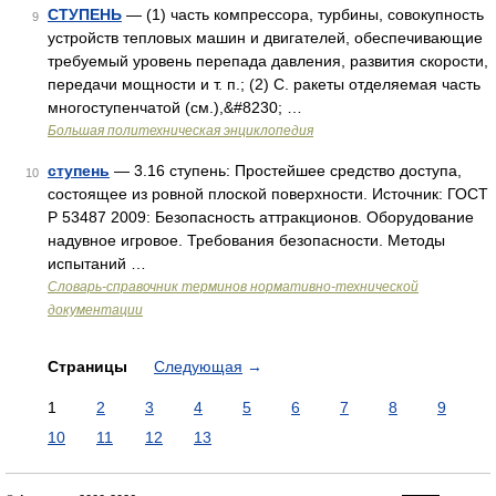
СТУПЕНЬ
— (1) часть компрессора, турбины, совокупность
9
устройств тепловых машин и двигателей, обеспечивающие
требуемый уровень перепада давления, развития скорости,
передачи мощности и т. п.; (2) С. ракеты отделяемая часть
многоступенчатой (см.),&#8230; …
Большая политехническая энциклопедия
ступень
— 3.16 ступень: Простейшее средство доступа,
10
состоящее из ровной плоской поверхности. Источник: ГОСТ
Р 53487 2009: Безопасность аттракционов. Оборудование
надувное игровое. Требования безопасности. Методы
испытаний …
Словарь-справочник терминов нормативно-технической
документации
Страницы
Следующая
→
1
2
3
4
5
6
7
8
9
10
11
12
13