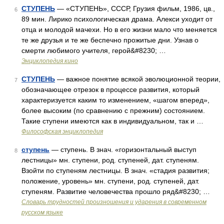
СТУПЕНЬ
— «СТУПЕНЬ», СССР, Грузия фильм, 1986, цв.,
6
89 мин. Лирико психологическая драма. Алекси уходит от
отца и молодой мачехи. Но в его жизни мало что меняется
те же друзья и те же беспечно прожитые дни. Узнав о
смерти любимого учителя, герой&#8230; …
Энциклопедия кино
СТУПЕНЬ
— важное понятие всякой эволюционной теории,
7
обозначающее отрезок в процессе развития, который
характеризуется каким то изменением, «шагом вперед»,
более высоким (по сравнению с прежним) состоянием.
Такие ступени имеются как в индивидуальном, так и …
Философская энциклопедия
ступень
— ступень. В знач. «горизонтальный выступ
8
лестницы» мн. ступени, род. ступеней, дат. ступеням.
Взойти по ступеням лестницы. В знач. «стадия развития;
положение, уровень» мн. ступени, род. ступеней, дат.
ступеням. Развитие человечества прошло ряд&#8230; …
Словарь трудностей произношения и ударения в современном
русском языке