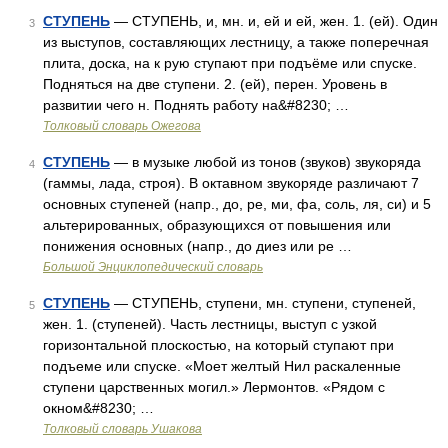
СТУПЕНЬ
— СТУПЕНЬ, и, мн. и, ей и ей, жен. 1. (ей). Один
3
из выступов, составляющих лестницу, а также поперечная
плита, доска, на к рую ступают при подъёме или спуске.
Подняться на две ступени. 2. (ей), перен. Уровень в
развитии чего н. Поднять работу на&#8230; …
Толковый словарь Ожегова
СТУПЕНЬ
— в музыке любой из тонов (звуков) звукоряда
4
(гаммы, лада, строя). В октавном звукоряде различают 7
основных ступеней (напр., до, ре, ми, фа, соль, ля, си) и 5
альтерированных, образующихся от повышения или
понижения основных (напр., до диез или ре …
Большой Энциклопедический словарь
СТУПЕНЬ
— СТУПЕНЬ, ступени, мн. ступени, ступеней,
5
жен. 1. (ступеней). Часть лестницы, выступ с узкой
горизонтальной плоскостью, на который ступают при
подъеме или спуске. «Моет желтый Нил раскаленные
ступени царственных могил.» Лермонтов. «Рядом с
окном&#8230; …
Толковый словарь Ушакова