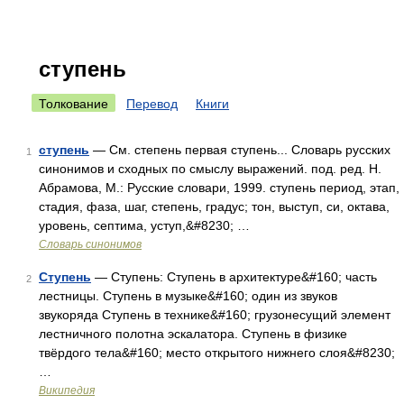
ступень
Толкование
Перевод
Книги
ступень
— См. степень первая ступень... Словарь русских
1
синонимов и сходных по смыслу выражений. под. ред. Н.
Абрамова, М.: Русские словари, 1999. ступень период, этап,
стадия, фаза, шаг, степень, градус; тон, выступ, си, октава,
уровень, септима, уступ,&#8230; …
Словарь синонимов
Ступень
— Ступень: Ступень в архитектуре&#160; часть
2
лестницы. Ступень в музыке&#160; один из звуков
звукоряда Ступень в технике&#160; грузонесущий элемент
лестничного полотна эскалатора. Ступень в физике
твёрдого тела&#160; место открытого нижнего слоя&#8230;
…
Википедия